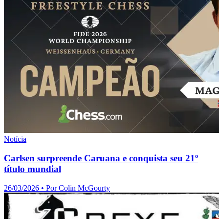
Notícia
Carlsen surpreende Caruana e conquista seu 21º
título mundial
26/03/2026
• Por
Colin McGourty